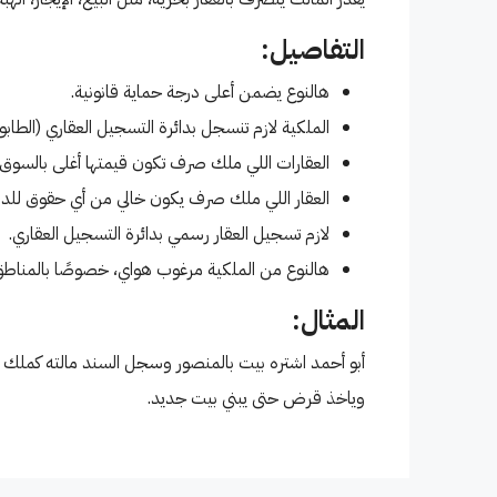
التفاصيل:
هالنوع يضمن أعلى درجة حماية قانونية.
الملكية لازم تنسجل بدائرة التسجيل العقاري (الطابو)
العقارات اللي ملك صرف تكون قيمتها أغلى بالسوق.
000
العقار اللي ملك صرف يكون خالي من أي حقوق للدول
لازم تسجيل العقار رسمي بدائرة التسجيل العقاري.
هالنوع من الملكية مرغوب هواي، خصوصًا بالمناطق ا
بابل(٥٦٠م²)السعر ٢٬٥٠٠مليو
المثال:
ال
أبو أحمد اشتره بيت بالمنصور وسجل السند مالته كملك ص
الفناد
وياخذ قرض حتى يبني بيت جديد.