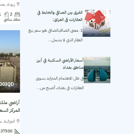
زيونة, بغدا
الفرق بين الصافي والخابط في
1
2
العقارات في العراق:
شقة, سكني
1. معنى الصافيالصافي هو سعر بيع
العقار الذي لا يشمل…
أسعار الأراضي السكنية في أبرز
مناطق بغداد
في ظل الاهتمام المتزايد بسوق
000IQD
العقارات في بغداد، أصبح من…
أراضي ملك 
المركز السعر للمتر 
الغزالية, ب
137500