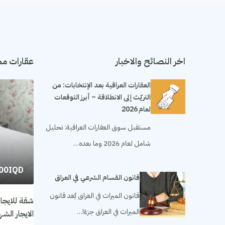
اخر النصائح والاخبار
عقارات مم
العقارات العراقية بعد الإنتخابات: من
التريّث إلى الانطلاقة – أبرز التوقعات
لعام 2026
مستقبل سوق العقارات العراقية: تحليل
شامل لعام 2026 وما بعده…
000IQD
قانون القسام الشرعي في العراق
قانون الميراث في العراق يُعد قانون
الميراث في العراق جزءًا…
الايجار الشهري ١٬٥٠٠ مل