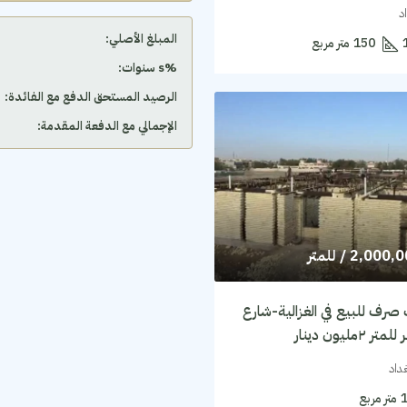
د
المبلغ الأصلي:
150
متر مربع
‫%s سنوات:
الرصيد المستحق الدفع مع الفائدة:
الإجمالي مع الدفعة المقدمة:
2,000,
/ للمتر
صرف للبيع في الغزالية-شارع
٢مليون دينار
غداد
متر مربع