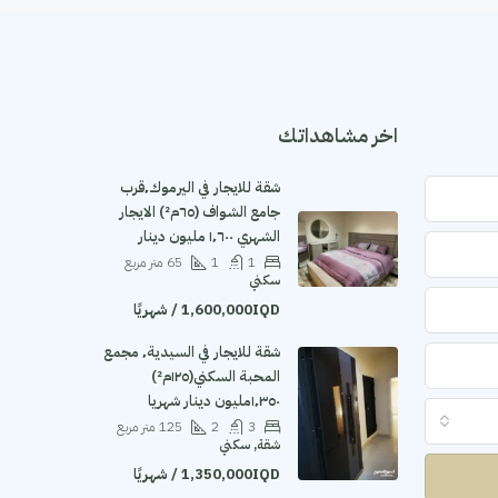
اخر مشاهداتك
شقة للايجار في اليرموك٬قرب
جامع الشواف (٦٥م²) الايجار
الشهري ١٬٦٠٠ مليون دينار
1
1
65
متر مربع
سكني
1,600,000IQD / شهريًا
شقة للايجار في السيدية٬ مجمع
المحبة السكني(١٢٥م²)
١٬٣٥٠مليون دينار شهريا
3
2
125
متر مربع
شقة, سكني
1,350,000IQD / شهريًا