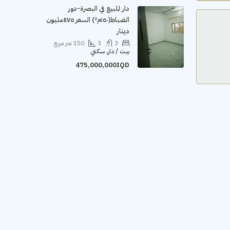
دار للبيع في البصرة-دور
الضباط(١٥٠م²) السعر ٤٧٥مليون
دينار
3
3
150
متر مربع
بيت / دار, سكني
475,000,000IQD