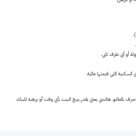
.
$2,500,
/ دولار
1,500,000IQD
/ شهريا
ة أو أي طرف ثاني.
فندق للبيع في الكرادة٬مقابل سينما
شقة للايجار في زيونة-قرب مول
لسكنية اللي قيمتها عالية.
ن دولار
زيونة(١٥٠م²) الايجار الش
مليون دينار
كرادة, بغداد
زيونة, بغداد
75
560
متر مربع
رف بالطابو. هالشي يعني يقدر يبيع البيت بأي وقت أو يرهنه للبنك
ق, النزل والشقق الفندقية
2
1
150
متر مربع
شقة, سكني