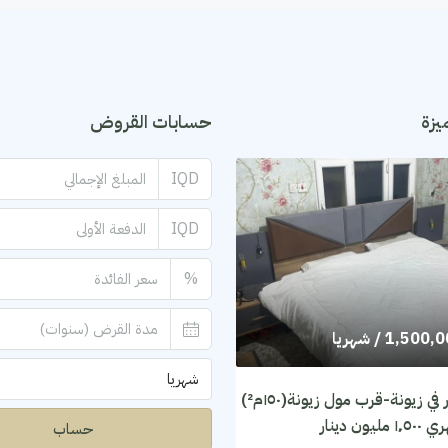
يزة
حسابات القروض
IQD
IQD
%
1,500,
/ شهريا
شهريا
شقة للايجار في زيونة-قرب مول زيونة(١٥٠م²)
يون دينار
حساب