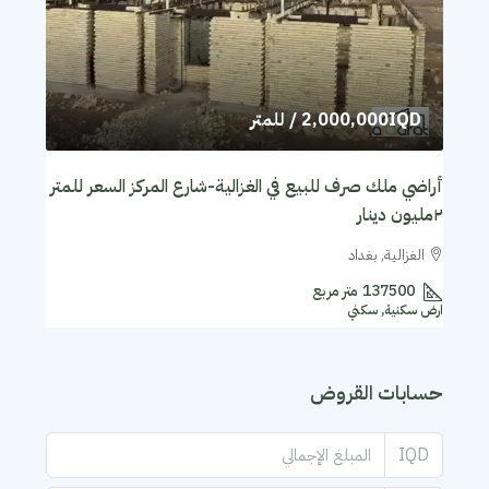
2,000,000IQD
/ للمتر
أراضي ملك صرف للبيع في الغزالية-شارع المركز السعر للمتر
٢مليون دينار
الغزالية, بغداد
137500
متر مربع
ارض سكنية, سكني
حسابات القروض
IQD