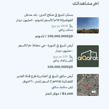
اخر مشاهداتك
بستان للبيع في صلاح الدين- بلد مدخل
الغواضر(٦٤٦٨م²)السعر للدونم ٢٠٠مليون دينار
6468
متر مربع
بستان, زراعي
200,000,000IQD / للدونم
أرض للبيع في الدورة- حي دجلة(١٠٠م²)السعر
١٠٠مليون دينار
100
متر مربع
أرض زراعية, زراعي
100,000,000IQD
أرض سكني للبيع في الجادرية٬فرع قناة الغدير
الفضائية (٢٣١٤م²) السعر للمتر ٣٦٠٠دولار
ارض سكنية, سكني
$3,600 / دولار للمتر