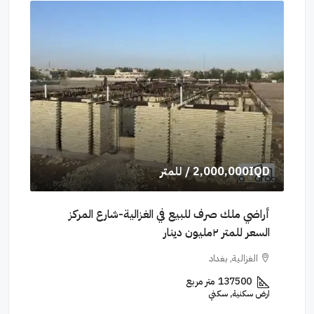
2,000,000IQD
/ للمتر
600
(١٥٠م²) الايجار
أراضي ملك صرف للبيع في الغزالية-شارع المركز
السعر للمتر ٢مليون دينار
الشكرجي(٢١٠م²
الغزالية, بغداد
ال
137500
متر مربع
ارض سكنية, سكني
عمارة