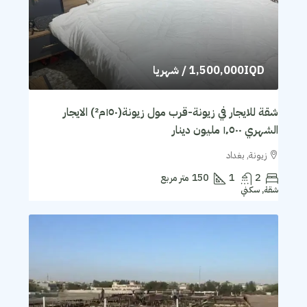
1,500,000IQD
/ شهريا
شقة للايجار في زيونة-قرب مول زيونة(١٥٠م²) الايجار
الشهري ١٬٥٠٠ مليون دينار
زيونة, بغداد
2
1
150
متر مربع
شقة, سكني