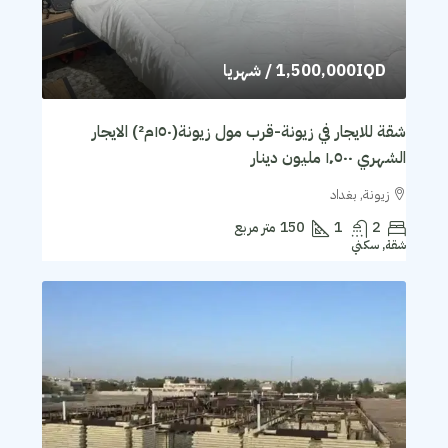
1,500,000IQD
/ شهريا
شقة للايجار في زيونة-قرب مول زيونة(١٥٠م²) الايجار
الشهري ١٬٥٠٠ مليون دينار
زيونة, بغداد
2
1
150
متر مربع
شقة, سكني