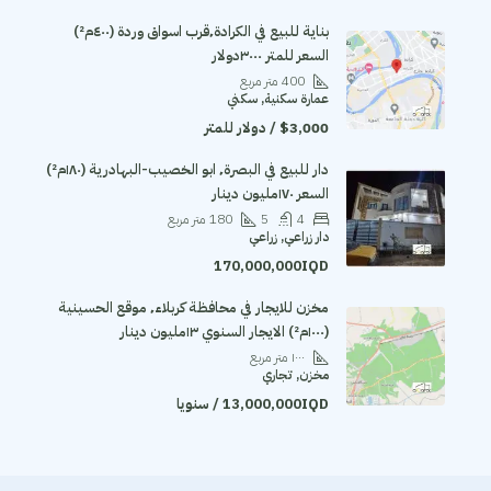
بناية للبيع في الكرادة٬قرب اسواق وردة (٤٠٠م²)
السعر للمتر ٣٠٠٠دولار
400
متر مربع
عمارة سكنية, سكني
$3,000 / دولار للمتر
دار للبيع في البصرة٬ ابو الخصيب-البهادرية (١٨٠م²)
السعر ١٧٠مليون دينار
4
5
180
متر مربع
دار زراعي, زراعي
170,000,000IQD
مخزن للايجار في محافظة كربلاء٬ موقع الحسينية
(١٠٠٠م²) الايجار السنوي ١٣مليون دينار
١٠٠٠
متر مربع
مخزن, تجاري
13,000,000IQD / سنويا