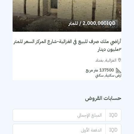
2,000,000IQD
/ للمتر
أراضي ملك صرف للبيع في الغزالية-شارع المركز السعر للمتر
٢مليون دينار
الغزالية, بغداد
137500
متر مربع
ارض سكنية, سكني
حسابات القروض
IQD
IQD