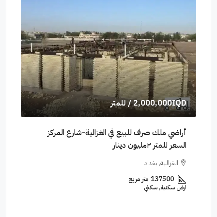
2,000,000IQD
/ للمتر
600
(١٥٠م²) الايجار
أراضي ملك صرف للبيع في الغزالية-شارع المركز
السعر للمتر ٢مليون دينار
الشكرجي(٢١٠م²
الغزالية, بغداد
ال
137500
متر مربع
ارض سكنية, سكني
عمارة